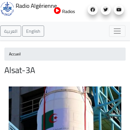
Aller
Radio Algérienne
au
Radios
contenu
principal
العربية
English
Accueil
Alsat-3A