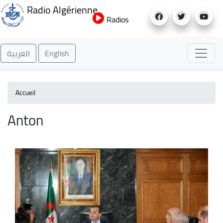
Aller
Radio Algérienne
au
Radios
contenu
principal
العربية
English
Accueil
Anton