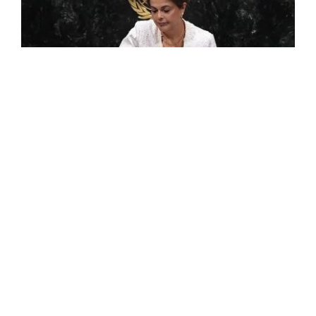
La Brésilienne Dilma Rousseff nouvelle
présidente de la banque des BRICS
L'ancienne présidente du Brésil Dilma Rousseff a été élue
vendredi présidente de la Nouvelle Banque de
Développement (NBD) des Brics, lors d'un vote unanime
de son directoire, a annoncé le ...