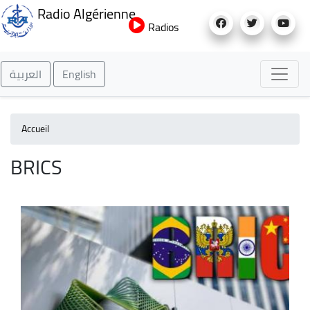
Aller
Radio Algérienne
au
Radios
contenu
principal
العربية
English
Accueil
BRICS