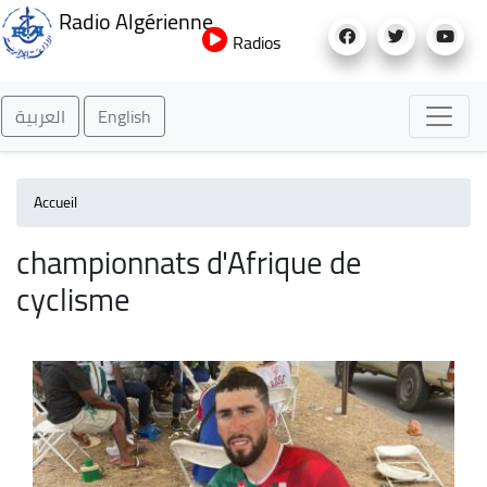
Aller
Radio Algérienne
au
Radios
contenu
principal
العربية
English
Accueil
championnats d'Afrique de
cyclisme