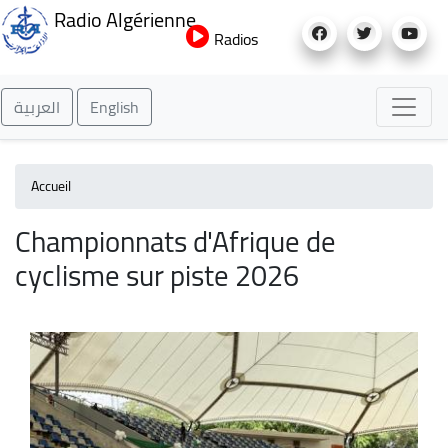
Aller
Radio Algérienne
au
Radios
contenu
principal
العربية
English
Accueil
Championnats d'Afrique de
cyclisme sur piste 2026