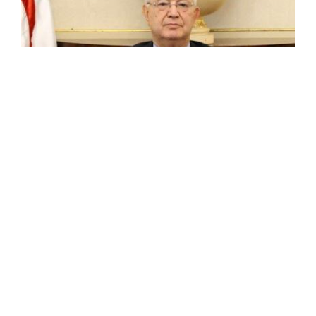
Azouz Nasri félicite le peuple algérien à
l’occasion du Nouvel An de l’Hégire 1448
Le président du Conseil de la nation, M. Azouz Nasri, a
adressé ce mardi ses félicitations au peuple algérien à
l’occasion de l’avènement de la nouvelle année
hégirienne 1448. Dans ...