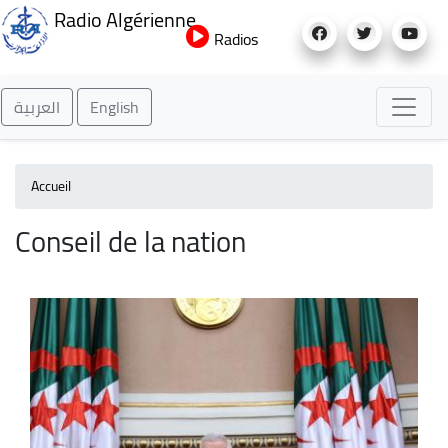
Aller
Radio Algérienne
au
Radios
contenu
principal
العربية
English
Accueil
Conseil de la nation