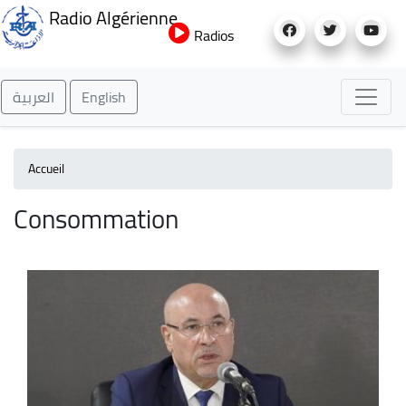
Aller
Radio Algérienne
au
Radios
contenu
principal
العربية
English
Accueil
Consommation