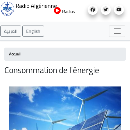
Aller
Radio Algérienne
au
Radios
contenu
principal
العربية
English
Accueil
Consommation de l'énergie