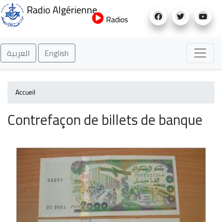
Aller
Radio Algérienne
au
Radios
contenu
principal
العربية
English
Accueil
Contrefaçon de billets de banque