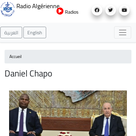
Aller
Radio Algérienne
au
Radios
contenu
principal
العربية
English
Accueil
Daniel Chapo