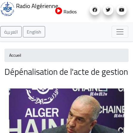
Aller
Radio Algérienne
au
Radios
contenu
principal
العربية
English
Accueil
Dépénalisation de l'acte de gestion