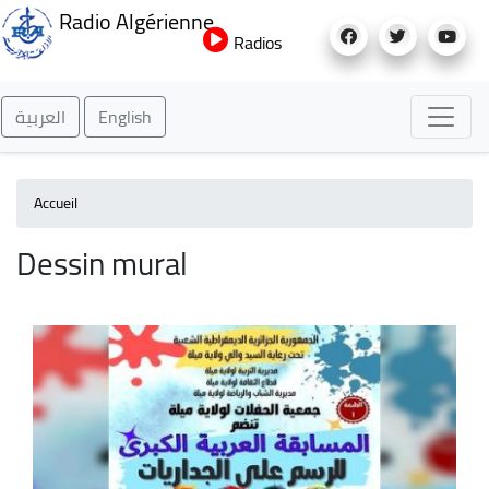
Aller
Radio Algérienne
au
Radios
contenu
principal
العربية
English
Accueil
Dessin mural