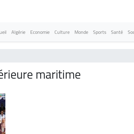
Aller
au
contenu
principal
in navigation
ueil
Algérie
Economie
Culture
Monde
Sports
Santé
Soc
érieure maritime