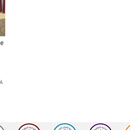
9e
),