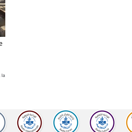
e
 la