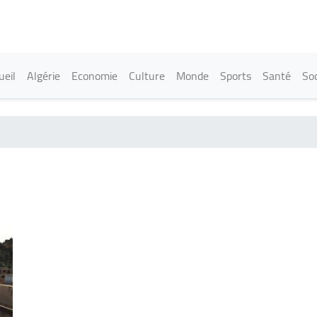
Aller
au
contenu
principal
in navigation
ueil
Algérie
Economie
Culture
Monde
Sports
Santé
Soc