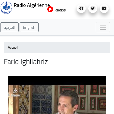
Aller
Radio Algérienne
au
Radios
contenu
principal
العربية
English
Accueil
Farid Ighilahriz