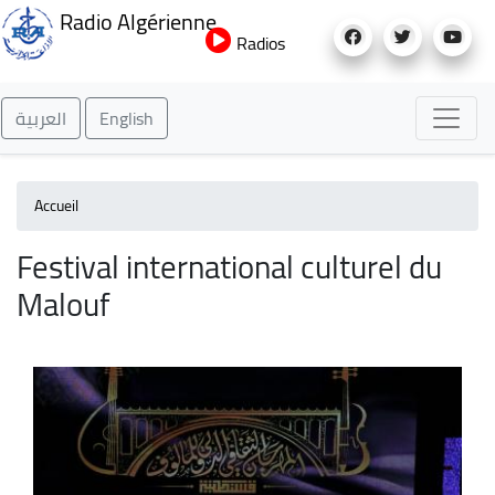
Aller
Radio Algérienne
au
Radios
contenu
principal
العربية
English
Accueil
Festival international culturel du
Malouf