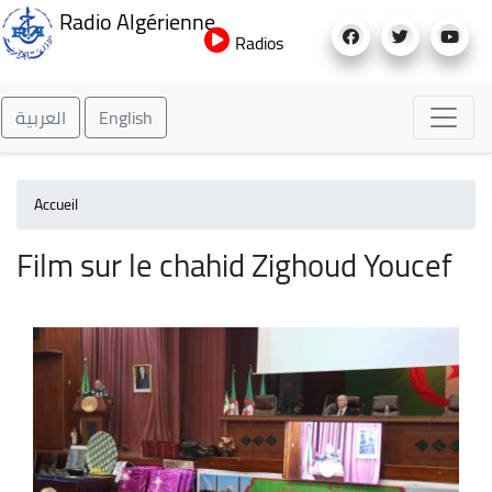
Aller
Radio Algérienne
au
Radios
contenu
principal
العربية
English
Accueil
Film sur le chahid Zighoud Youcef