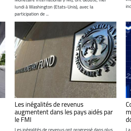
in
lundi à Washington (Etats-Unis), avec la
participation de ...
Les inégalités de revenus
C
augmentent dans les pays aidés par
m
le FMI
d
Les inégalités de revenus ont progressé dans plus
La