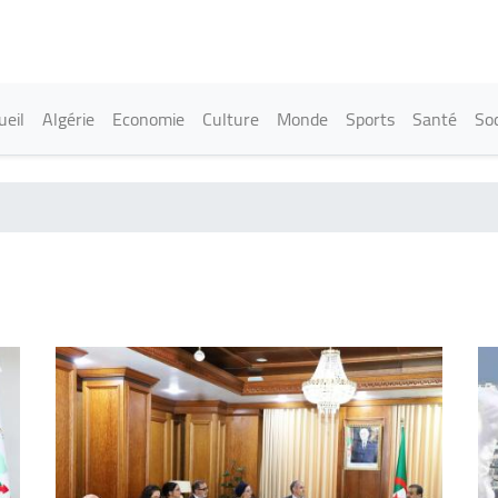
Aller
au
contenu
principal
in navigation
ueil
Algérie
Economie
Culture
Monde
Sports
Santé
Soc