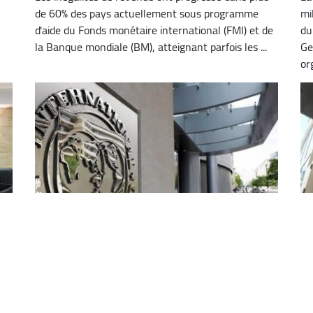
de 60% des pays actuellement sous programme
mi
d'aide du Fonds monétaire international (FMI) et de
du
la Banque mondiale (BM), atteignant parfois les ...
Ge
org
Le FMI salue l'engagement de
L
 à
l'Algérie en faveur des réformes
c