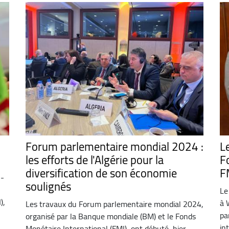
Forum parlementaire mondial 2024 :
L
les efforts de l'Algérie pour la
F
diversification de son économie
F
h-
soulignés
Le
),
à 
Les travaux du Forum parlementaire mondial 2024,
pa
organisé par la Banque mondiale (BM) et le Fonds
in
Monétaire International (FMI), ont débuté, hier