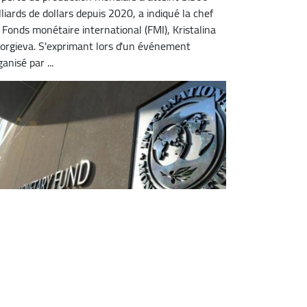
lliards de dollars depuis 2020, a indiqué la chef
 Fonds monétaire international (FMI), Kristalina
orgieva. S'exprimant lors d'un événement
anisé par ...
e Soudan du Sud et le FMI
oncluent un accord pour un fonds