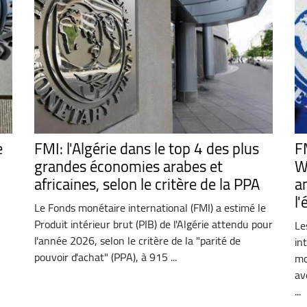
e
FMI: l'Algérie dans le top 4 des plus
F
grandes économies arabes et
W
africaines, selon le critère de la PPA
a
l
Le Fonds monétaire international (FMI) a estimé le
Produit intérieur brut (PIB) de l'Algérie attendu pour
Le
l'année 2026, selon le critère de la "parité de
in
pouvoir d'achat" (PPA), à 915 ...
mo
av
...