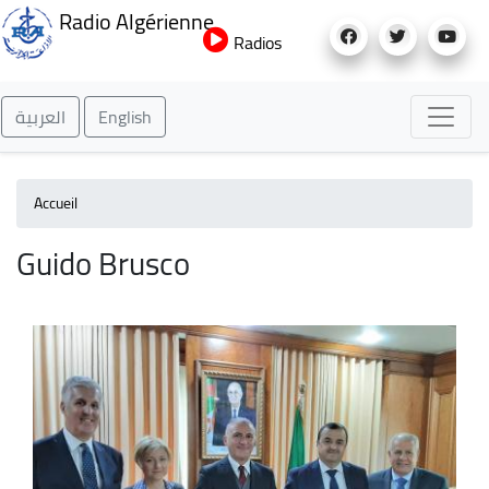
Aller
Radio Algérienne
au
Radios
contenu
principal
العربية
English
Accueil
Guido Brusco