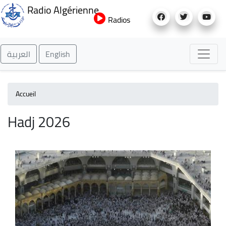
Aller
Radio Algérienne
au
Radios
contenu
principal
العربية
English
Accueil
Hadj 2026