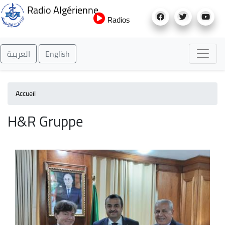
Aller
Radio Algérienne
au
Radios
contenu
principal
العربية
English
Accueil
H&R Gruppe