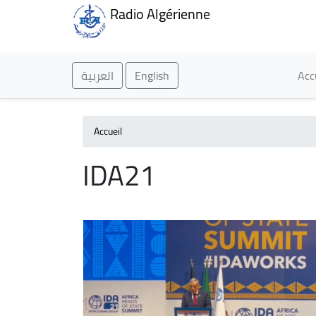
Radio Algérienne
Ma
العربية
English
Acc
Accueil
IDA21