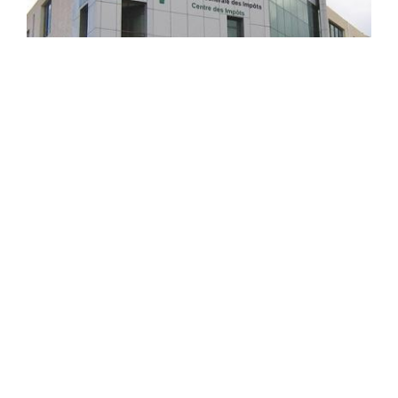
Impôts : la DGI dévoile le nouveau barème
de l'IRG applicable dès janvier
La Direction générale des impôts (DGI) a dévoilé, sur son
site web, le nouveau barème de l'impôt sur le revenu
global (IRG), révisé à la baisse, à la faveur de ...