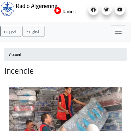
Aller
Radio Algérienne
au
Radios
contenu
principal
العربية
English
Accueil
Incendie