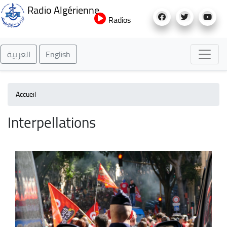
Aller
Radio Algérienne
au
Radios
contenu
principal
العربية
English
Accueil
Interpellations