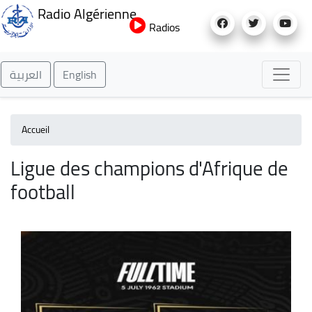
Aller
Radio Algérienne
au
Radios
contenu
principal
العربية
English
Accueil
Ligue des champions d'Afrique de
football