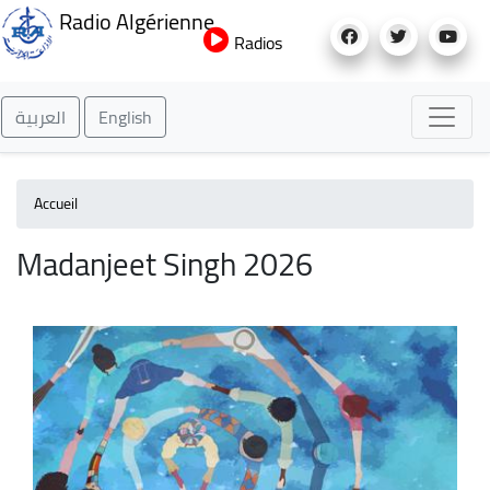
Aller
Radio Algérienne
au
Radios
contenu
principal
العربية
English
Accueil
Madanjeet Singh 2026