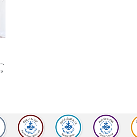
es
es