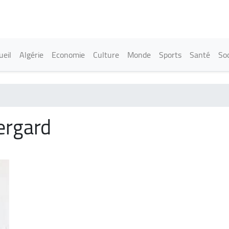
Aller
au
contenu
principal
in navigation
ueil
Algérie
Economie
Culture
Monde
Sports
Santé
Soc
ergard