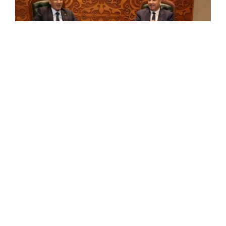
L'Algérie et la Mauritanie réaffirment leur
volonté de renforcer la coopération dans le
secteur des transports
Le ministre de l'Intérieur, des Collectivités locales et des
Transports, Saïd Sayoud, et le ministre mauritanien de
l'Equipement et des Transports, M. Ely Sid Ahmed El
Veirick, ont réaffirmé la ...