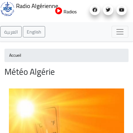
Aller
Radio Algérienne
au
Radios
contenu
principal
العربية
English
Accueil
Météo Algérie