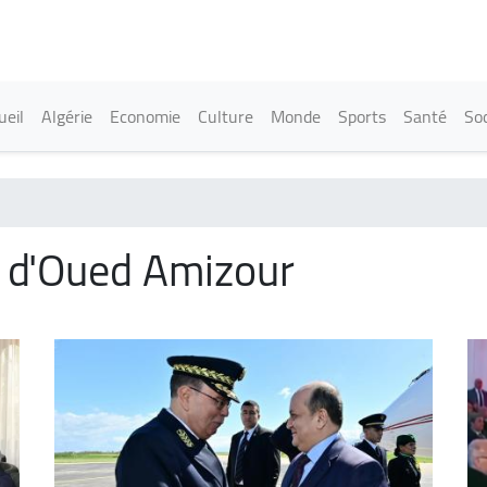
Aller
au
contenu
principal
in navigation
ueil
Algérie
Economie
Culture
Monde
Sports
Santé
Soc
 d'Oued Amizour