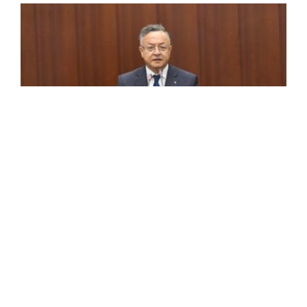
Généralisation progressive de
l'enseignement des matières "Histoire de
l'Algérie" et "Nationalisme et Citoyenneté"
à l'ensemble des Ecoles supérieures du
pays