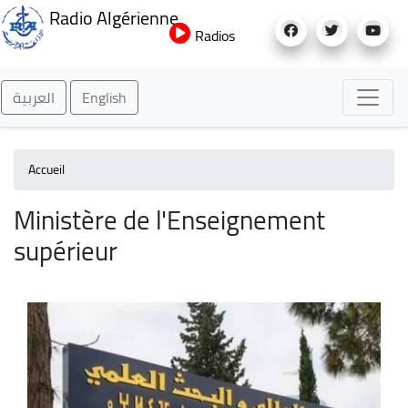
Aller
Radio Algérienne
au
Radios
contenu
principal
العربية
English
Accueil
Ministère de l'Enseignement
supérieur