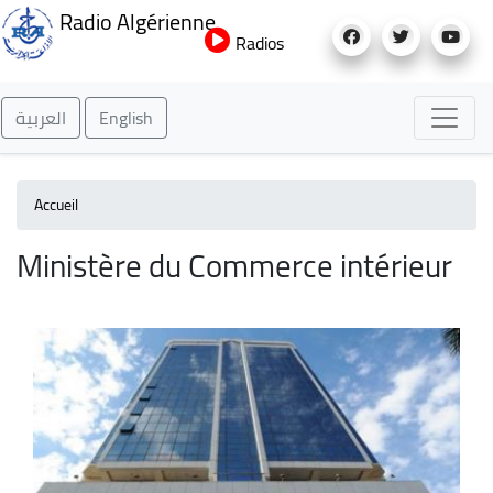
Aller
Radio Algérienne
au
Radios
contenu
principal
العربية
English
Accueil
Ministère du Commerce intérieur