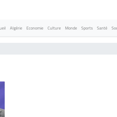
Aller
au
contenu
principal
in navigation
ueil
Algérie
Economie
Culture
Monde
Sports
Santé
Soc