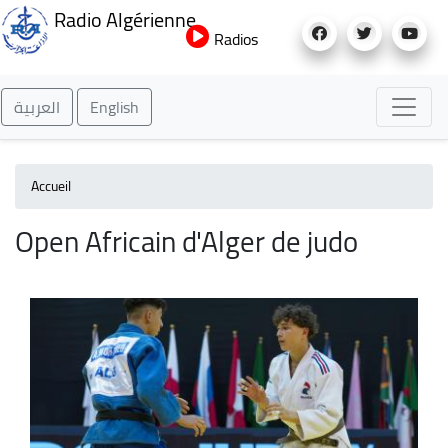
Aller
Radio Algérienne
au
Radios
contenu
principal
العربية
English
Accueil
Open Africain d'Alger de judo