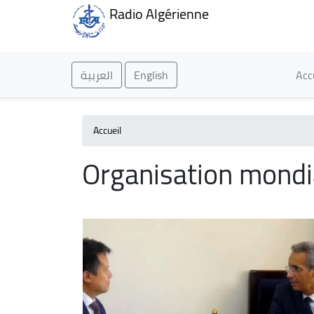
Radio Algérienne
Ma
العربية
English
Acc
Accueil
Organisation mondial