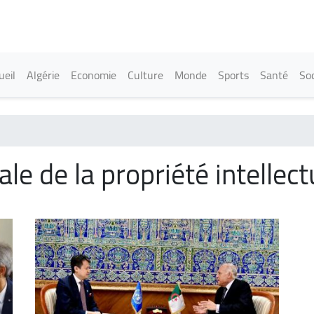
Aller
au
contenu
principal
in navigation
ueil
Algérie
Economie
Culture
Monde
Sports
Santé
Soc
e de la propriété intellect