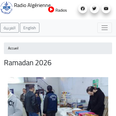
Aller
Radio Algérienne
au
Radios
contenu
principal
العربية
English
Accueil
Ramadan 2026