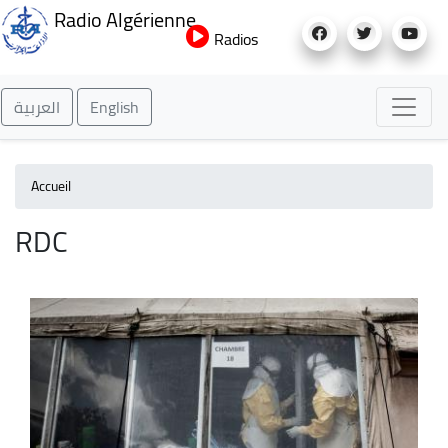
Aller
Radio Algérienne
au
Radios
contenu
principal
العربية
English
Accueil
RDC