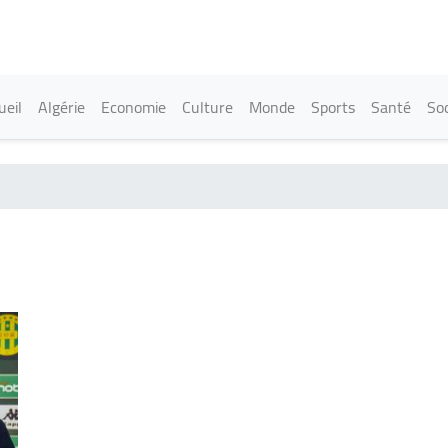
Aller
au
contenu
principal
in navigation
ueil
Algérie
Economie
Culture
Monde
Sports
Santé
Soc