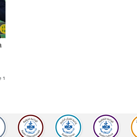
a
e 1