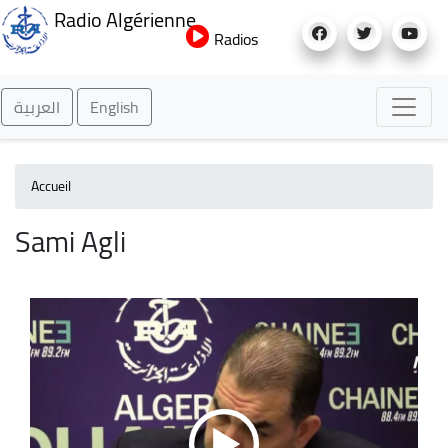
Aller
Radio Algérienne
au
Radios
contenu
principal
العربية
English
Accueil
Sami Agli