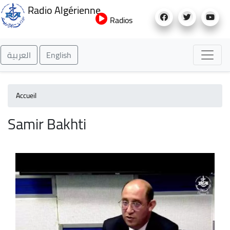
Aller
Radio Algérienne
au
Radios
contenu
principal
العربية
English
Accueil
Samir Bakhti