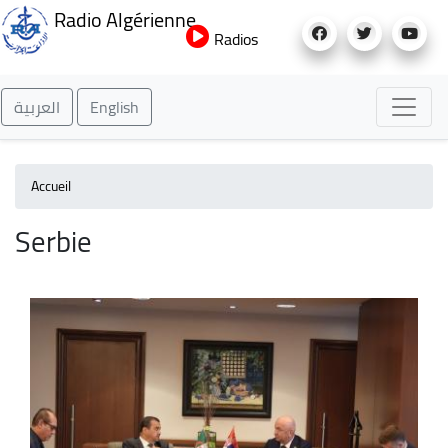
Aller
Radio Algérienne
au
Radios
contenu
principal
العربية
English
Accueil
Serbie