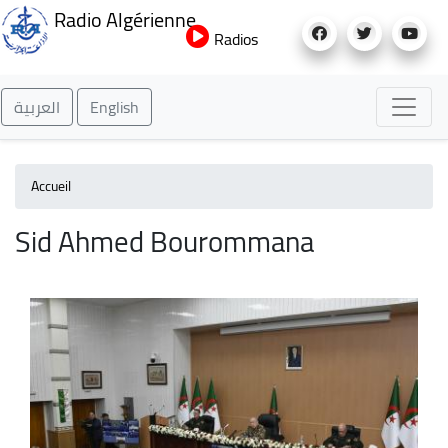
Aller
Radio Algérienne
au
Radios
contenu
principal
العربية
English
Accueil
Sid Ahmed Bourommana