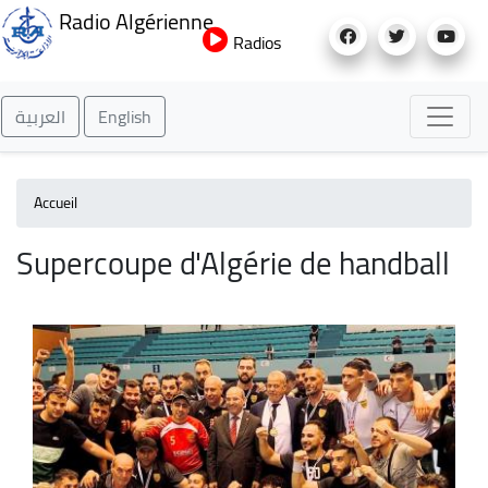
Aller
Radio Algérienne
au
Radios
contenu
principal
العربية
English
Accueil
Supercoupe d'Algérie de handball