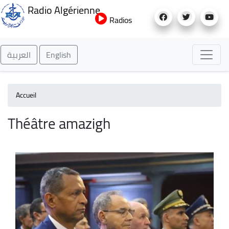
Aller
Radio Algérienne
au
Radios
contenu
principal
العربية
English
Accueil
Théâtre amazigh