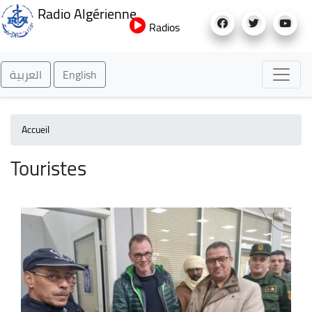
Aller
Radio Algérienne
au
Radios
contenu
principal
العربية
English
Accueil
Touristes