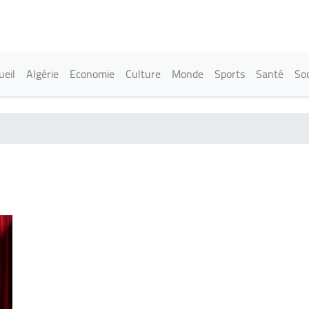
Aller
au
contenu
principal
in navigation
ueil
Algérie
Economie
Culture
Monde
Sports
Santé
Soc