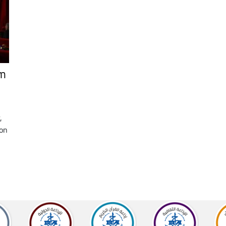
lm
,
ion