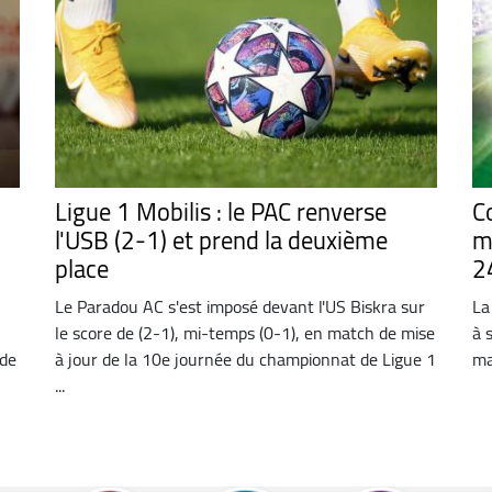
Ligue 1 Mobilis : le PAC renverse
Co
S
l'USB (2-1) et prend la deuxième
m
place
2
Le Paradou AC s'est imposé devant l'US Biskra sur
La
le score de (2-1), mi-temps (0-1), en match de mise
à 
 de
à jour de la 10e journée du championnat de Ligue 1
ma
...