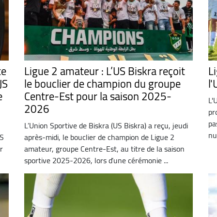
te
Ligue 2 amateur : L’US Biskra reçoit
L
JS
le bouclier de champion du groupe
l
e
Centre-Est pour la saison 2025-
L'
2026
pr
pa
L’Union Sportive de Biskra (US Biskra) a reçu, jeudi
nul
US
après-midi, le bouclier de champion de Ligue 2
r
amateur, groupe Centre-Est, au titre de la saison
sportive 2025-2026, lors d’une cérémonie ...