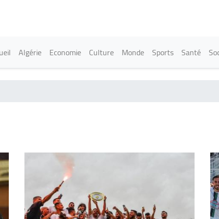
Aller
au
contenu
principal
in navigation
ueil
Algérie
Economie
Culture
Monde
Sports
Santé
Soc