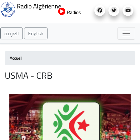
Aller
Radio Algérienne
au
Radios
contenu
principal
العربية
English
Accueil
USMA - CRB