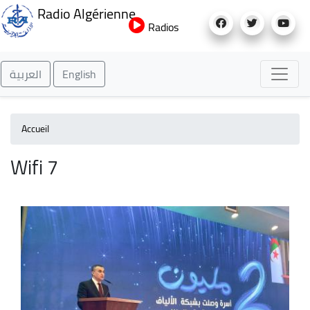
Aller
Radio Algérienne
au
Radios
contenu
principal
العربية
English
Accueil
Wifi 7